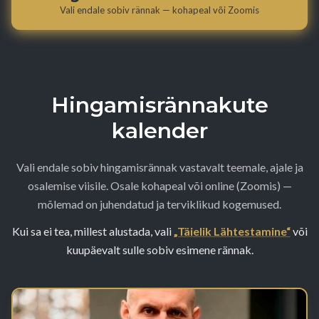
Vali endale sobiv rännak — kohapeal või Zoomis
Hingamisrännakute
kalender
Vali endale sobiv hingamisrännak vastavalt teemale, ajale ja
osalemise viisile. Osale kohapeal või online (Zoomis) —
mõlemad on juhendatud ja terviklikud kogemused.
Kui sa ei tea, millest alustada, vali
„Täielik Lähtestamine“
või
kuupäevalt sulle sobiv esimene rännak.