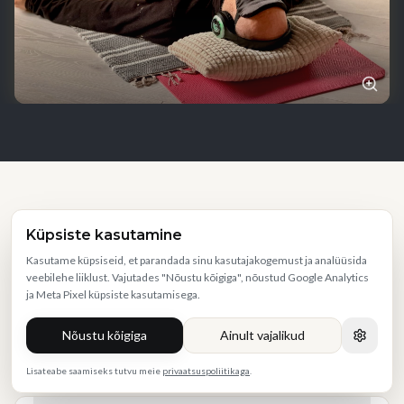
Korduma kippuvad küsimused
Küpsiste kasutamine
Kasutame küpsiseid, et parandada sinu kasutajakogemust ja analüüsida
veebilehe liiklust. Vajutades "Nõustu kõigiga", nõustud Google Analytics
Mida pean kaasa võtma?
ja Meta Pixel küpsiste kasutamisega.
Nõustu kõigiga
Ainult vajalikud
Kas see sobib ka algajale?
Lisateabe saamiseks tutvu meie
privaatsuspoliitikaga
.