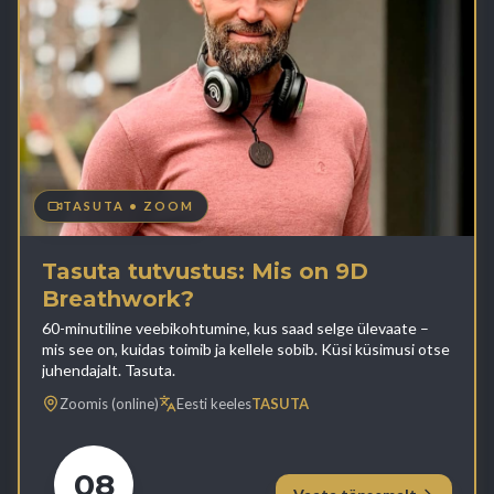
TASUTA • ZOOM
Tasuta tutvustus: Mis on 9D
Breathwork?
60-minutiline veebikohtumine, kus saad selge ülevaate –
mis see on, kuidas toimib ja kellele sobib. Küsi küsimusi otse
juhendajalt. Tasuta.
Zoomis (online)
Eesti keeles
TASUTA
08