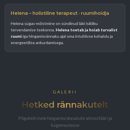
Helena – holistiline terapeut · ruumihoidja
Helena sügav mõistmine on sündinud läbi isikliku
tervendamise teekonna.
Helena toetab ja hoiab turvalist
ruumi
iga hingamisrännaku ajal oma intuitiivse kohalolu ja
energeetilise ankurdamisega.
GALERII
Hetked rännakutelt
Pilguheit meie hingamisrännakute atmosfääri ja
kogemustesse