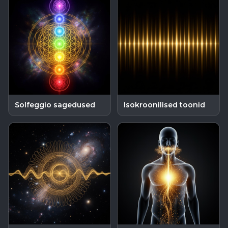
Solfeggio sagedused
Isokroonilised toonid