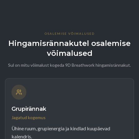
OSALEMISE VÕIMALUSED
Hingamisrännakutel osalemise
võimalused
Sul on mitu võimalust kogeda 9D Breathwork hingamisrännakut.
Grupirännak
Jagatud kogemus
Ühine ruum, grupienergia ja kindlad kuupäevad
kalendris.