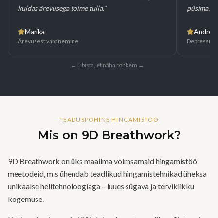
kuidas ärevusega toime tulla.
"
püsima.
"
Marika
Andres
Ärevusest vabanemine
Depressioon
← Libista, et näha rohkem →
TEADUSPÕHINE HINGAMISTÖÖ
Mis on 9D Breathwork?
9D Breathwork on üks maailma võimsamaid hingamistöö
meetodeid, mis ühendab teadlikud hingamistehnikad üheksa
unikaalse helitehnoloogiaga – luues sügava ja terviklikku
kogemuse.