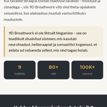
Kui tavaline teraapia töötab teadvuse tasandil – mõistuse ja
sõnadega –, siis 9D Breathwork viib sind theta-ajulainete
seisundisse, kus alateadvus muutub vastuvõtlikuks
muutustele.
9D Breathwork ei ole lihtsalt hingamine – see on
teadlikult disainitud süsteem, mis kasutab
neuroteadust, heliteraapiat ja somaatilist kogemust, et
aidata sul vabaneda sellest, mis sind tagasi hoiab.
9
80+
100K+
helikihti
riiki
inimest