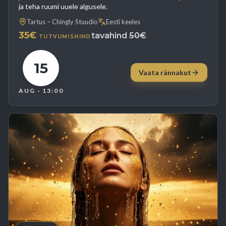
ja teha ruumi uuele algusele.
Tartus – Chingly Stuudio
Eesti keeles
35€
tavahind
50€
TUTVUMISHIND
15
Vaata rännakut
AUG
· 13:00