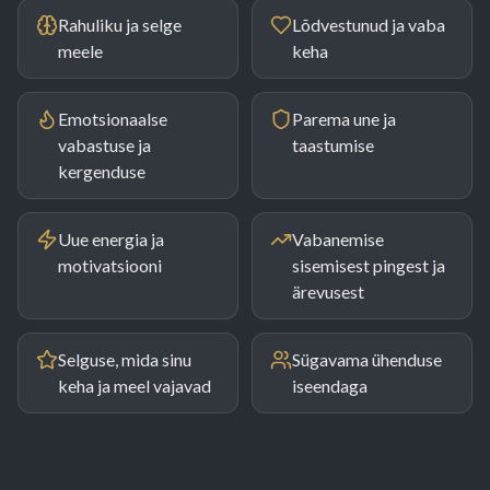
Rahuliku ja selge
Lõdvestunud ja vaba
meele
keha
Emotsionaalse
Parema une ja
vabastuse ja
taastumise
kergenduse
Uue energia ja
Vabanemise
motivatsiooni
sisemisest pingest ja
ärevusest
Selguse, mida sinu
Sügavama ühenduse
keha ja meel vajavad
iseendaga