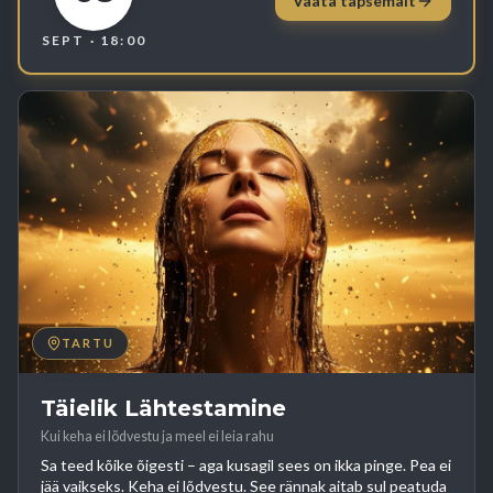
Vaata täpsemalt
SEPT
· 18:00
TARTU
Täielik Lähtestamine
Kui keha ei lõdvestu ja meel ei leia rahu
Sa teed kõike õigesti – aga kusagil sees on ikka pinge. Pea ei
jää vaikseks. Keha ei lõdvestu. See rännak aitab sul peatuda