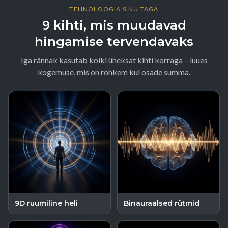
TEHNOLOOGIA SINU TAGA
9 kihti, mis muudavad
hingamise tervendavaks
Iga rännak kasutab kõiki üheksat kihti korraga – luues
kogemuse, mis on rohkem kui osade summa.
9D ruumiline heli
Binauraalsed rütmid