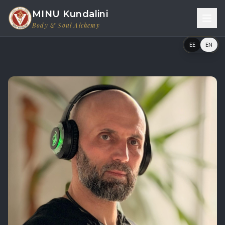
MINU Kundalini
Body & Soul Alchemy
EE
EN