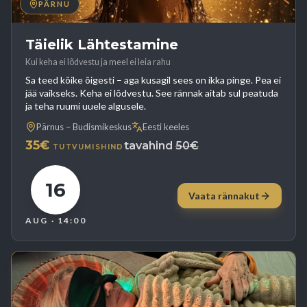
PÄRNU
Täielik Lähtestamine
Kui keha ei lõdvestu ja meel ei leia rahu
Sa teed kõike õigesti – aga kusagil sees on ikka pinge. Pea ei
jää vaikseks. Keha ei lõdvestu. See rännak aitab sul peatuda
ja teha ruumi uuele algusele.
Pärnus – Budismikeskus
Eesti keeles
35€
tavahind
50€
TUTVUMISHIND
16
Vaata rännakut
AUG
· 14:00