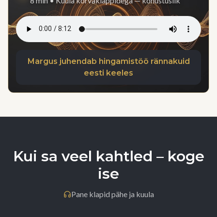
8 min • Kuula kõrvaklappidega — kohustuslik
Margus juhendab hingamistöö rännakuid
eesti keeles
Kui sa veel kahtled – koge
ise
Pane klapid pähe ja kuula