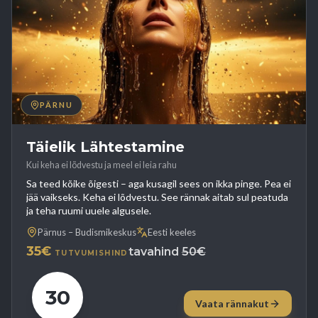
PÄRNU
Täielik Lähtestamine
Kui keha ei lõdvestu ja meel ei leia rahu
Sa teed kõike õigesti – aga kusagil sees on ikka pinge. Pea ei
jää vaikseks. Keha ei lõdvestu. See rännak aitab sul peatuda
ja teha ruumi uuele algusele.
Pärnus – Budismikeskus
Eesti keeles
35€
tavahind
50€
TUTVUMISHIND
30
Vaata rännakut