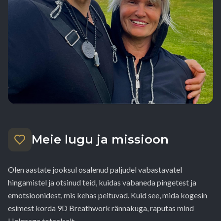
Meie lugu ja missioon
Olen aastate jooksul osalenud paljudel vabastavatel
hingamistel ja otsinud teid, kuidas vabaneda pingetest ja
emotsioonidest, mis kehas peituvad. Kuid see, mida kogesin
esimest korda 9D Breathwork rännakuga, raputas mind
Helenaga totaalselt.