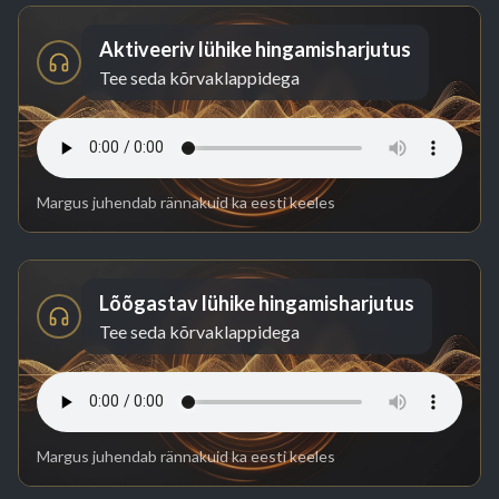
Aktiveeriv lühike hingamisharjutus
Tee seda kõrvaklappidega
Margus juhendab rännakuid ka eesti keeles
Lõõgastav lühike hingamisharjutus
Tee seda kõrvaklappidega
Margus juhendab rännakuid ka eesti keeles