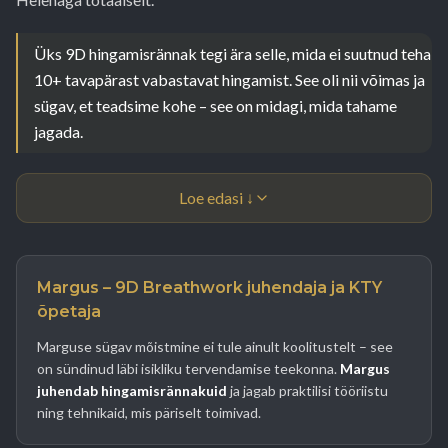
Üks 9D hingamisrännak tegi ära selle, mida ei suutnud teha
10+ tavapärast vabastavat hingamist. See oli nii võimas ja
sügav, et teadsime kohe – see on midagi, mida tahame
jagada.
Loe edasi ↓
Margus – 9D Breathwork juhendaja ja KTY
õpetaja
Marguse sügav mõistmine ei tule ainult koolitustelt – see
on sündinud läbi isikliku tervendamise teekonna.
Margus
juhendab hingamisrännakuid
ja jagab praktilisi tööriistu
ning tehnikaid, mis päriselt toimivad.