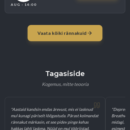
AUG
· 14:00
Vaata kõiki rännakuid
Tagasiside
Kogemus, mitte teooria
"
Aastaid kandsin endas ärevust, mis ei lasknud
"
Depressio
mul kunagi päriselt lõõgastuda. Pärast kolmandat
Breathwork
rännakut märkasin, et see pidev pinge kehas
midagi, mi
hakkas lahti laskma. Nüüd on mul tööriistad,
esimest ko