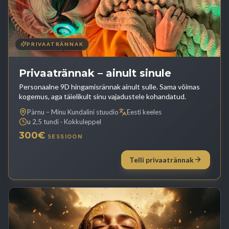
PRIVAATRÄNNAK
Privaatrännak – ainult sinule
Personaalne 9D hingamisrännak ainult sulle. Sama võimas
kogemus, aga täielikult sinu vajadustele kohandatud.
Pärnu – Minu Kundalini stuudio
Eesti keeles
u 2,5 tundi · Kokkuleppel
300€
SESSIOON
Telli privaatrännak