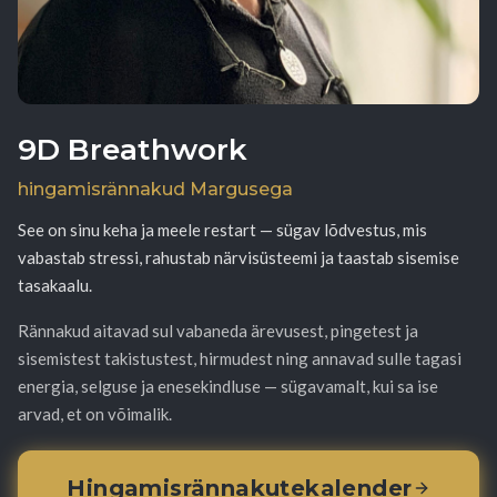
9D Breathwork
hingamisrännakud Margusega
See on sinu keha ja meele restart — sügav lõdvestus, mis
vabastab stressi, rahustab närvisüsteemi ja taastab sisemise
tasakaalu.
Rännakud aitavad sul vabaneda ärevusest, pingetest ja
sisemistest takistustest, hirmudest ning annavad sulle tagasi
energia, selguse ja enesekindluse — sügavamalt, kui sa ise
arvad, et on võimalik.
Hingamisrännakute
kalender