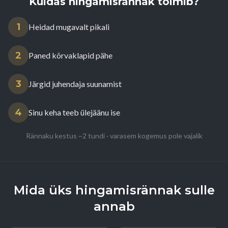
Kuidas hingamisrännak toimib?
1
Heidad mugavalt pikali
2
Paned kõrvaklapid pähe
3
Järgid juhendaja suunamist
4
Sinu keha teeb ülejäänu ise
Rännaku kestus ~2 tundi · varasem kogemus pole vajalik
Mida üks hingamisrännak sulle
annab