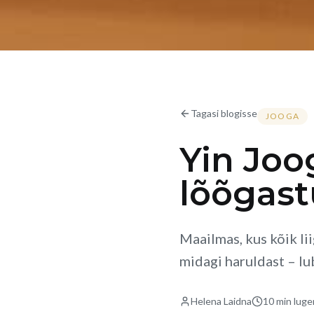
Tagasi blogisse
JOOGA
Yin Joo
lõõgast
Maailmas, kus kõik li
midagi haruldast – lub
Helena Laidna
10 min
luge