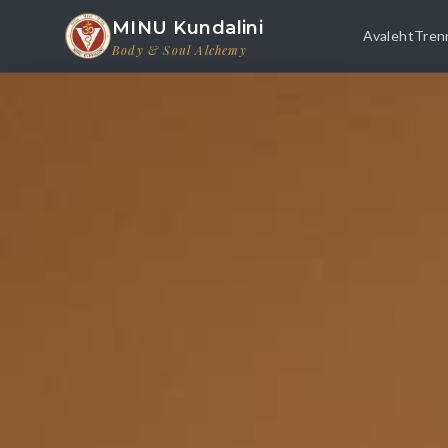
MINU Kundalini
Avaleht
Trenn
Body & Soul Alchemy