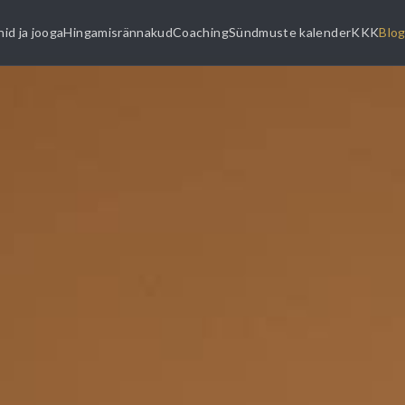
id ja jooga
Hingamisrännakud
Coaching
Sündmuste kalender
KKK
Blog