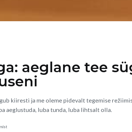
ga: aeglane tee s
useni
igub kiiresti ja me oleme pidevalt tegemise režiimi
a aeglustuda, luba tunda, luba lihtsalt olla.
mist