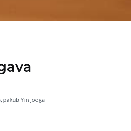
ügava
s, pakub Yin jooga