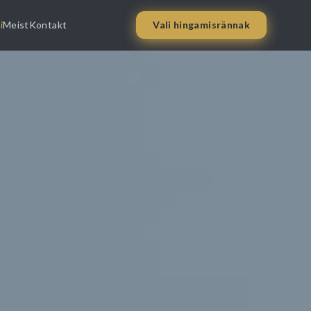
i
Meist
Kontakt
Vali hingamisrännak