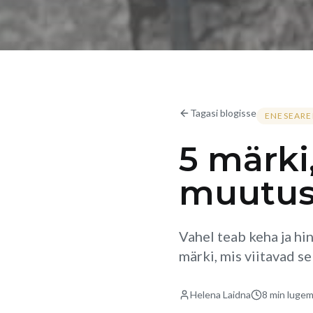
Tagasi blogisse
ENESEAR
5 märki
muutus
Vahel teab keha ja hi
märki, mis viitavad s
Helena Laidna
8 min
lugem