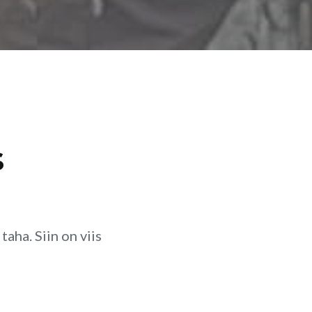
s
aha. Siin on viis