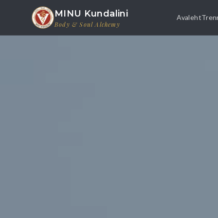
MINU Kundalini
Avaleht
Trenn
Body & Soul Alchemy