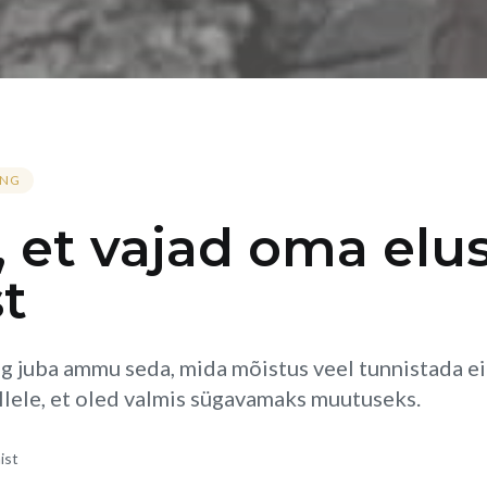
ENG
, et vajad oma elu
t
ng juba ammu seda, mida mõistus veel tunnistada ei t
ellele, et oled valmis sügavamaks muutuseks.
ist