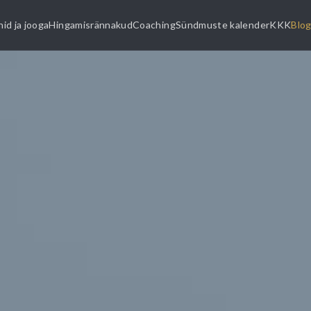
id ja jooga
Hingamisrännakud
Coaching
Sündmuste kalender
KKK
Blog